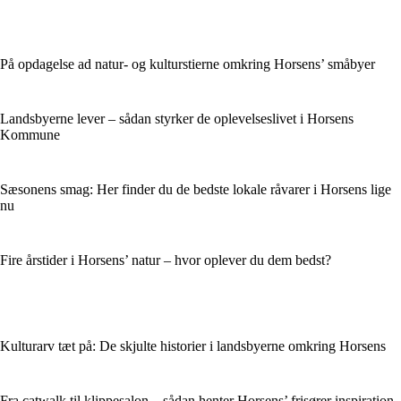
På opdagelse ad natur- og kulturstierne omkring Horsens’ småbyer
Landsbyerne lever – sådan styrker de oplevelseslivet i Horsens
Kommune
Sæsonens smag: Her finder du de bedste lokale råvarer i Horsens lige
nu
Fire årstider i Horsens’ natur – hvor oplever du dem bedst?
Kulturarv tæt på: De skjulte historier i landsbyerne omkring Horsens
Fra catwalk til klippesalon – sådan henter Horsens’ frisører inspiration