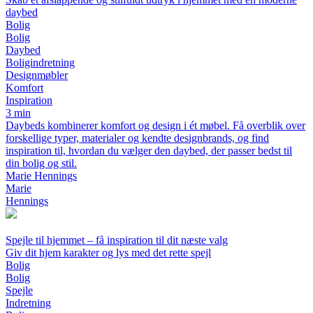
daybed
Bolig
Bolig
Daybed
Boligindretning
Designmøbler
Komfort
Inspiration
3 min
Daybeds kombinerer komfort og design i ét møbel. Få overblik over
forskellige typer, materialer og kendte designbrands, og find
inspiration til, hvordan du vælger den daybed, der passer bedst til
din bolig og stil.
Marie Hennings
Marie
Hennings
Spejle til hjemmet – få inspiration til dit næste valg
Giv dit hjem karakter og lys med det rette spejl
Bolig
Bolig
Spejle
Indretning