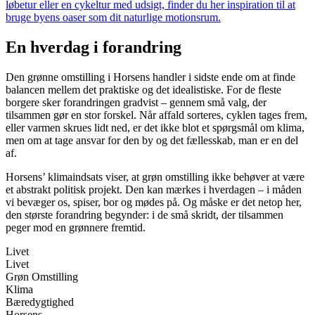
løbetur eller en cykeltur med udsigt, finder du her inspiration til at
bruge byens oaser som dit naturlige motionsrum.
En hverdag i forandring
Den grønne omstilling i Horsens handler i sidste ende om at finde
balancen mellem det praktiske og det idealistiske. For de fleste
borgere sker forandringen gradvist – gennem små valg, der
tilsammen gør en stor forskel. Når affald sorteres, cyklen tages frem,
eller varmen skrues lidt ned, er det ikke blot et spørgsmål om klima,
men om at tage ansvar for den by og det fællesskab, man er en del
af.
Horsens’ klimaindsats viser, at grøn omstilling ikke behøver at være
et abstrakt politisk projekt. Den kan mærkes i hverdagen – i måden
vi bevæger os, spiser, bor og mødes på. Og måske er det netop her,
den største forandring begynder: i de små skridt, der tilsammen
peger mod en grønnere fremtid.
Livet
Livet
Grøn Omstilling
Klima
Bæredygtighed
Horsens