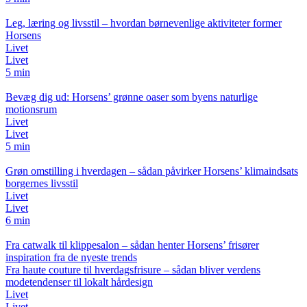
Leg, læring og livsstil – hvordan børnevenlige aktiviteter former
Horsens
Livet
Livet
5 min
Bevæg dig ud: Horsens’ grønne oaser som byens naturlige
motionsrum
Livet
Livet
5 min
Grøn omstilling i hverdagen – sådan påvirker Horsens’ klimaindsats
borgernes livsstil
Livet
Livet
6 min
Fra catwalk til klippesalon – sådan henter Horsens’ frisører
inspiration fra de nyeste trends
Fra haute couture til hverdagsfrisure – sådan bliver verdens
modetendenser til lokalt hårdesign
Livet
Livet