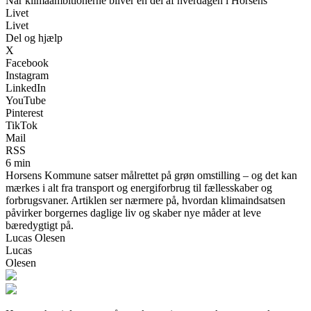
Når klimaambitionerne bliver en del af hverdagen i Horsens
Livet
Livet
Del og hjælp
X
Facebook
Instagram
LinkedIn
YouTube
Pinterest
TikTok
Mail
RSS
6 min
Horsens Kommune satser målrettet på grøn omstilling – og det kan
mærkes i alt fra transport og energiforbrug til fællesskaber og
forbrugsvaner. Artiklen ser nærmere på, hvordan klimaindsatsen
påvirker borgernes daglige liv og skaber nye måder at leve
bæredygtigt på.
Lucas Olesen
Lucas
Olesen