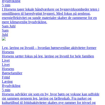
Byudvikling
5 min
I Horsens tager lokale håndværkere og byggevirksomheder teten i
omstillingen til bæredygtigt byggeri. Med fokus på genbrug,
energieffektivitet og sunde materialer skaber de rammerne for en
mere klimavenlig byudvikling.
Sam Juhl
Sam
Juhl
Leg, læring og livsstil – hvordan børnevenlige aktiviteter former
Horsens
Horsens sætter fokus på leg, læring og livsstil for hele familien
Livet
Livet
Horsens
Børnefamilier
Fritid
Læring
Byudvikling
5 min
Horsens udvikler sig som en by, hvor børn og voksne kan udfolde
sig sammen gennem leg, læring og fællesskab. Fra parker og
kulturtilbud til fritidsaktiviteter skabes nye rammer for trivsel og