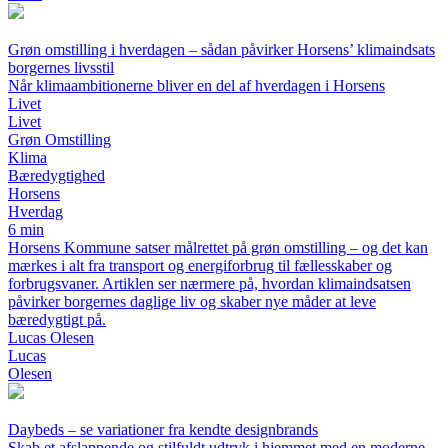
Grøn omstilling i hverdagen – sådan påvirker Horsens’ klimaindsats
borgernes livsstil
Når klimaambitionerne bliver en del af hverdagen i Horsens
Livet
Livet
Grøn Omstilling
Klima
Bæredygtighed
Horsens
Hverdag
6 min
Horsens Kommune satser målrettet på grøn omstilling – og det kan
mærkes i alt fra transport og energiforbrug til fællesskaber og
forbrugsvaner. Artiklen ser nærmere på, hvordan klimaindsatsen
påvirker borgernes daglige liv og skaber nye måder at leve
bæredygtigt på.
Lucas Olesen
Lucas
Olesen
Daybeds – se variationer fra kendte designbrands
Skab et afslappende og stilfuldt udtryk i hjemmet med en moderne