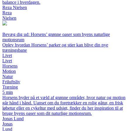
balance i hverdagen.
Reza Nielsen
Reza
Nielsen
Bevæg dig ud: Horsens’ grønne oaser som byens naturlige
motionsrum
Oplev hvordan Horsens’ parker og stier kan blive din nye
træningsbane
Livet
Livet
Horsens
Motion
Natur
Friluftsliv
Træning
5 min
Horsens byder på et væld af grønne områder, hvor natur og motion
går hånd i hånd. Uanset om du foretrækker en rolig gåtur, en frisk
løbetur eller en cykeltur med udsigt, finder du her inspiration til at
bruge byens oaser som dit naturlige motionsrum.
Jonas Lund
Jonas
Lund