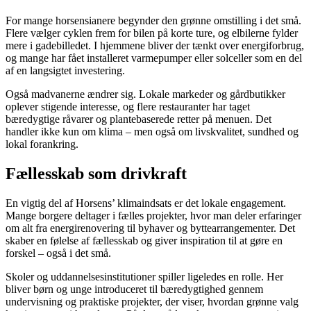
For mange horsensianere begynder den grønne omstilling i det små.
Flere vælger cyklen frem for bilen på korte ture, og elbilerne fylder
mere i gadebilledet. I hjemmene bliver der tænkt over energiforbrug,
og mange har fået installeret varmepumper eller solceller som en del
af en langsigtet investering.
Også madvanerne ændrer sig. Lokale markeder og gårdbutikker
oplever stigende interesse, og flere restauranter har taget
bæredygtige råvarer og plantebaserede retter på menuen. Det
handler ikke kun om klima – men også om livskvalitet, sundhed og
lokal forankring.
Fællesskab som drivkraft
En vigtig del af Horsens’ klimaindsats er det lokale engagement.
Mange borgere deltager i fælles projekter, hvor man deler erfaringer
om alt fra energirenovering til byhaver og byttearrangementer. Det
skaber en følelse af fællesskab og giver inspiration til at gøre en
forskel – også i det små.
Skoler og uddannelsesinstitutioner spiller ligeledes en rolle. Her
bliver børn og unge introduceret til bæredygtighed gennem
undervisning og praktiske projekter, der viser, hvordan grønne valg