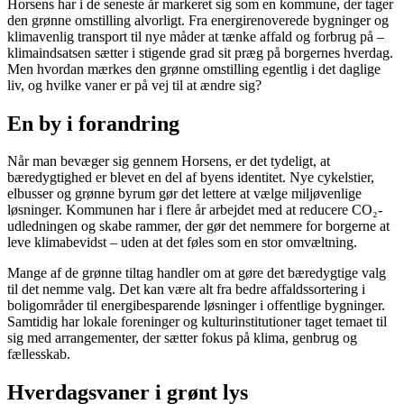
Horsens har i de seneste år markeret sig som en kommune, der tager
den grønne omstilling alvorligt. Fra energirenoverede bygninger og
klimavenlig transport til nye måder at tænke affald og forbrug på –
klimaindsatsen sætter i stigende grad sit præg på borgernes hverdag.
Men hvordan mærkes den grønne omstilling egentlig i det daglige
liv, og hvilke vaner er på vej til at ændre sig?
En by i forandring
Når man bevæger sig gennem Horsens, er det tydeligt, at
bæredygtighed er blevet en del af byens identitet. Nye cykelstier,
elbusser og grønne byrum gør det lettere at vælge miljøvenlige
løsninger. Kommunen har i flere år arbejdet med at reducere CO₂-
udledningen og skabe rammer, der gør det nemmere for borgerne at
leve klimabevidst – uden at det føles som en stor omvæltning.
Mange af de grønne tiltag handler om at gøre det bæredygtige valg
til det nemme valg. Det kan være alt fra bedre affaldssortering i
boligområder til energibesparende løsninger i offentlige bygninger.
Samtidig har lokale foreninger og kulturinstitutioner taget temaet til
sig med arrangementer, der sætter fokus på klima, genbrug og
fællesskab.
Hverdagsvaner i grønt lys