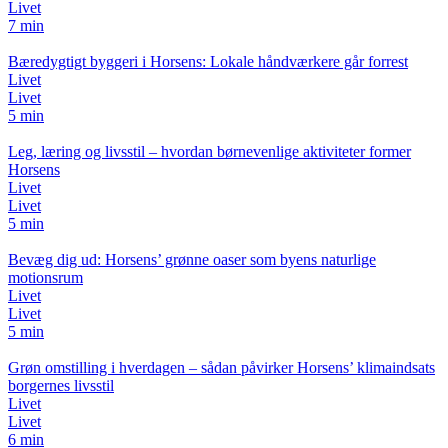
Livet
7 min
Bæredygtigt byggeri i Horsens: Lokale håndværkere går forrest
Livet
Livet
5 min
Leg, læring og livsstil – hvordan børnevenlige aktiviteter former
Horsens
Livet
Livet
5 min
Bevæg dig ud: Horsens’ grønne oaser som byens naturlige
motionsrum
Livet
Livet
5 min
Grøn omstilling i hverdagen – sådan påvirker Horsens’ klimaindsats
borgernes livsstil
Livet
Livet
6 min