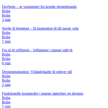
Daybeds – se variationer fra kendte designbrands
Bolig
Bolig
3 min
Spejle til hjemmet – få inspiration til dit næste valg
Bolig
Bolig
7 min
Fra rå til raffineret – loftlamper i mange udtryk
Bolig
Bolig
6 min
Designinspiration: Vinkøleskabe til enhver stil
Bolig
Bolig
2 min
Funktionelle kommoder i mange størrelser og designs
Bolig
Bolig
5 min