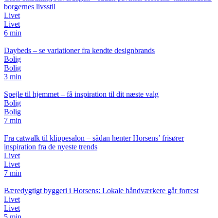
borgernes livsstil
Livet
Livet
6 min
Daybeds – se variationer fra kendte designbrands
Bolig
Bolig
3 min
Spejle til hjemmet – få inspiration til dit næste valg
Bolig
Bolig
7 min
Fra catwalk til klippesalon – sådan henter Horsens’ frisører
inspiration fra de nyeste trends
Livet
Livet
7 min
Bæredygtigt byggeri i Horsens: Lokale håndværkere går forrest
Livet
Livet
5 min