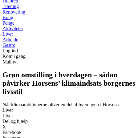
Helbred
Træning
Renovering
Bolig
Penge
Aktiviteter
Livet
Arbejde
Gastro
Log ind
Kom i gang
Mailnyt
Grøn omstilling i hverdagen – sådan
påvirker Horsens’ klimaindsats borgernes
livsstil
Når klimaambitionerne bliver en del af hverdagen i Horsens
Livet
Livet
Del og hjælp
X
Facebook
Instagram