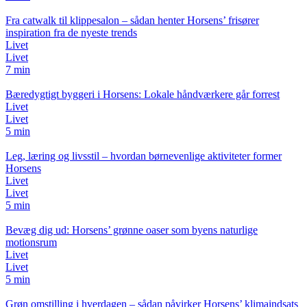
Fra catwalk til klippesalon – sådan henter Horsens’ frisører
inspiration fra de nyeste trends
Livet
Livet
7 min
Bæredygtigt byggeri i Horsens: Lokale håndværkere går forrest
Livet
Livet
5 min
Leg, læring og livsstil – hvordan børnevenlige aktiviteter former
Horsens
Livet
Livet
5 min
Bevæg dig ud: Horsens’ grønne oaser som byens naturlige
motionsrum
Livet
Livet
5 min
Grøn omstilling i hverdagen – sådan påvirker Horsens’ klimaindsats