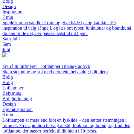
Bolig
Design
Inspiration
7 min
Spejle kan forvandle et rum og give både lys og karakter. Få
inspiration til valg af spejl, og læs om typer, funktioner og brands, så
du kan finde det, der passer bedst til dit hjem.
Sam Juhl
Sam
Juhl
Fra rå til raffineret – loftlamper i mange udtryk
Skab stemning og stil med den rette belysning i dit hjem
Bolig
Bolig
Loftlamper
Belysning
Boligindretning
Design
Hjeminspiration
6 min
Loftlampen er mere end blot en lyskilde – den sætter stemningen i
rummet. Få inspiration til valg af stil, funktion og brand, og find den
loftlampe, der passer perfekt til dit hjem i Horsens.