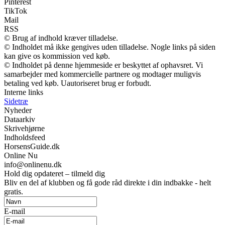
Pinterest
TikTok
Mail
RSS
© Brug af indhold kræver tilladelse.
© Indholdet må ikke gengives uden tilladelse. Nogle links på siden
kan give os kommission ved køb.
© Indholdet på denne hjemmeside er beskyttet af ophavsret. Vi
samarbejder med kommercielle partnere og modtager muligvis
betaling ved køb. Uautoriseret brug er forbudt.
Interne links
Sidetræ
Nyheder
Dataarkiv
Skrivehjørne
Indholdsfeed
HorsensGuide.dk
Online Nu
info@onlinenu.dk
Hold dig opdateret – tilmeld dig
Bliv en del af klubben og få gode råd direkte i din indbakke - helt
gratis.
E-mail