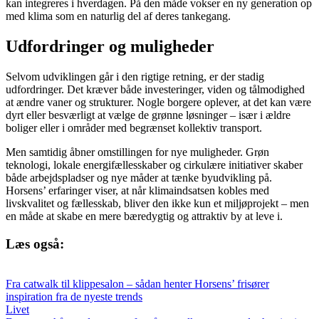
kan integreres i hverdagen. På den måde vokser en ny generation op
med klima som en naturlig del af deres tankegang.
Udfordringer og muligheder
Selvom udviklingen går i den rigtige retning, er der stadig
udfordringer. Det kræver både investeringer, viden og tålmodighed
at ændre vaner og strukturer. Nogle borgere oplever, at det kan være
dyrt eller besværligt at vælge de grønne løsninger – især i ældre
boliger eller i områder med begrænset kollektiv transport.
Men samtidig åbner omstillingen for nye muligheder. Grøn
teknologi, lokale energifællesskaber og cirkulære initiativer skaber
både arbejdspladser og nye måder at tænke byudvikling på.
Horsens’ erfaringer viser, at når klimaindsatsen kobles med
livskvalitet og fællesskab, bliver den ikke kun et miljøprojekt – men
en måde at skabe en mere bæredygtig og attraktiv by at leve i.
Læs også:
Fra catwalk til klippesalon – sådan henter Horsens’ frisører
inspiration fra de nyeste trends
Livet