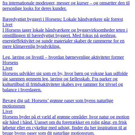
fra internationale modeuger, messer og kurser – og omsætter den til
personlige looks for deres kunder.
Bæredygtigt byggeri i Horsens: Lokale håndværkere går forrest
Livet
I Horsens tager lokale håndværkere og byggevirksomheder teten i
omstillingen til bæredygtigt byggeri. Med fokus på genbrug,
energieffektivitet og sunde materialer skaber de rammerne for en
mere klimavenlig byudvikling.
Leg, læring og livsstil – hvordan børnevenlige aktiviteter former
Horsens
Livet
Horsens udvikler sig som en by, hvor børn og voksne kan udfolde
sig sammen gennem leg, læring og fællesskab. Fra parker og
kulturtilbud til fritidsaktiviteter skabes nye rammer for trivsel og
balance i hverdagen.
Bevæg dig ud: Horsens’ grønne oaser som byens naturlige
motionsrum
Livet
Horsens byder på et væld af grønne områder, hvor natur og motion
går hånd i hånd. Uanset om du foretrækker en rolig gåtur, en frisk
løbetur eller en cykeltur med udsigt, finder du her inspiration til at
bruge byens oaser som dit naturlige motionsrum.