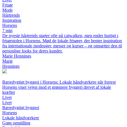
Frisør
Mode
Hårtrends
Inspiration
Horsens
7 min
De nyeste hårtrends starter ofte på catwalken, men ender hurtigt i
frisørstolen i Horsens. Mød de lokale frisører, der henter inspiration
fra internationale modeuger, messer og kurser – og omsætter den til
personlige looks for deres kunder.
Marie Hennings
Marie
Hennings
Bæredygtigt byggeri i Horsens: Lokale håndværkere går forrest
Horsens viser vejen mod et grønnere byggeri drevet af lokale
kræfter
Livet
Livet
Bæredygtigt byggeri
Horsens
Lokale håndværkere
Grøn omstilling