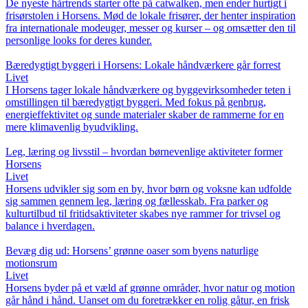
De nyeste hårtrends starter ofte på catwalken, men ender hurtigt i
frisørstolen i Horsens. Mød de lokale frisører, der henter inspiration
fra internationale modeuger, messer og kurser – og omsætter den til
personlige looks for deres kunder.
Bæredygtigt byggeri i Horsens: Lokale håndværkere går forrest
Livet
I Horsens tager lokale håndværkere og byggevirksomheder teten i
omstillingen til bæredygtigt byggeri. Med fokus på genbrug,
energieffektivitet og sunde materialer skaber de rammerne for en
mere klimavenlig byudvikling.
Leg, læring og livsstil – hvordan børnevenlige aktiviteter former
Horsens
Livet
Horsens udvikler sig som en by, hvor børn og voksne kan udfolde
sig sammen gennem leg, læring og fællesskab. Fra parker og
kulturtilbud til fritidsaktiviteter skabes nye rammer for trivsel og
balance i hverdagen.
Bevæg dig ud: Horsens’ grønne oaser som byens naturlige
motionsrum
Livet
Horsens byder på et væld af grønne områder, hvor natur og motion
går hånd i hånd. Uanset om du foretrækker en rolig gåtur, en frisk